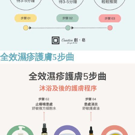
全效濕疹護膚5步曲