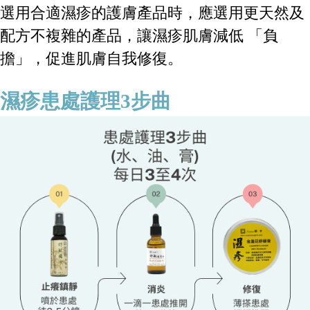
選用合適濕疹的護膚產品時，應選用更天然及
配方不複雜的產品，讓濕疹肌膚減低 「負
擔」，促進肌膚自我修復。
濕疹患處護理3步曲